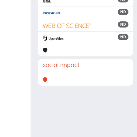
ND
ND
ND
social impact