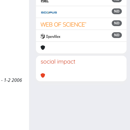
ND
ND
ND
social impact
. - 1-2 2006