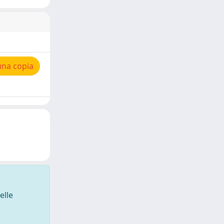
una copia
elle