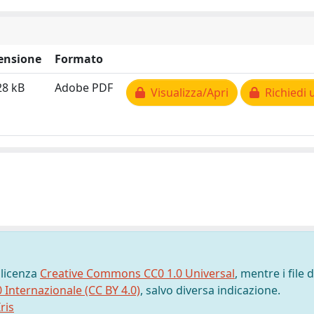
ensione
Formato
28 kB
Adobe PDF
Visualizza/Apri
Richiedi 
 licenza
Creative Commons CC0 1.0 Universal
, mentre i file d
0 Internazionale (CC BY 4.0)
, salvo diversa indicazione.
ris