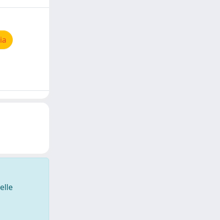
ia
elle