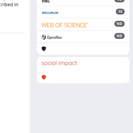
ribed in
16
ND
ND
social impact