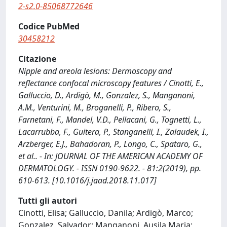
2-s2.0-85068772646
Codice PubMed
30458212
Citazione
Nipple and areola lesions: Dermoscopy and
reflectance confocal microscopy features / Cinotti, E.,
Galluccio, D., Ardigò, M., Gonzalez, S., Manganoni,
A.M., Venturini, M., Broganelli, P., Ribero, S.,
Farnetani, F., Mandel, V.D., Pellacani, G., Tognetti, L.,
Lacarrubba, F., Guitera, P., Stanganelli, I., Zalaudek, I.,
Arzberger, E.J., Bahadoran, P., Longo, C., Spataro, G.,
et al.. - In: JOURNAL OF THE AMERICAN ACADEMY OF
DERMATOLOGY. - ISSN 0190-9622. - 81:2(2019), pp.
610-613. [10.1016/j.jaad.2018.11.017]
Tutti gli autori
Cinotti, Elisa; Galluccio, Danila; Ardigò, Marco;
Gonzalez, Salvador; Manganoni, Ausila Maria;