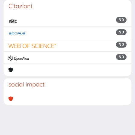
Citazioni
ND
ND
ND
ND
social impact