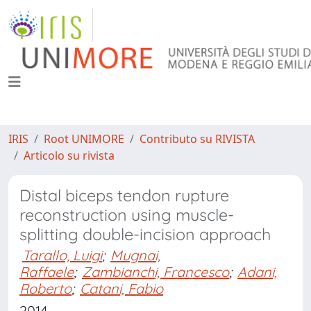
IRIS
Root UNIMORE
Contributo su RIVISTA
Articolo su rivista
Distal biceps tendon rupture
reconstruction using muscle-
splitting double-incision approach
Tarallo, Luigi
;
Mugnai,
Raffaele
;
Zambianchi, Francesco
;
Adani,
Roberto
;
Catani, Fabio
2014