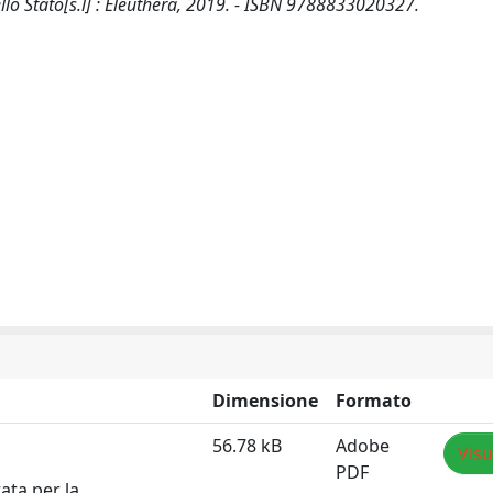
dello Stato[s.l] : Elèuthera, 2019. - ISBN 9788833020327.
Dimensione
Formato
56.78 kB
Adobe
Visu
PDF
ata per la