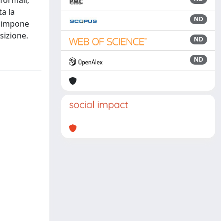
formali,
ta la
ND
S'impone
sizione.
ND
ND
social impact