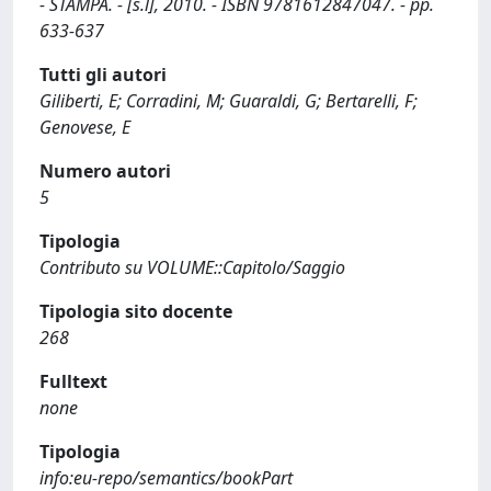
- STAMPA. - [s.l], 2010. - ISBN 9781612847047. - pp.
633-637
Tutti gli autori
Giliberti, E; Corradini, M; Guaraldi, G; Bertarelli, F;
Genovese, E
Numero autori
5
Tipologia
Contributo su VOLUME::Capitolo/Saggio
Tipologia sito docente
268
Fulltext
none
Tipologia
info:eu-repo/semantics/bookPart