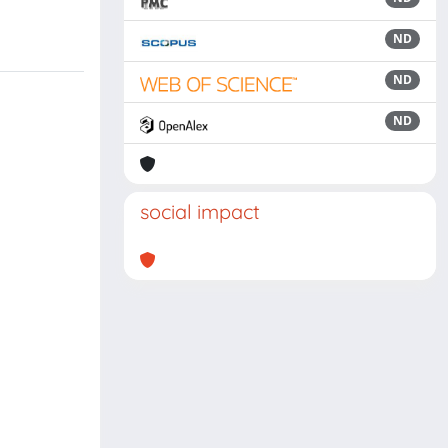
ND
ND
ND
social impact