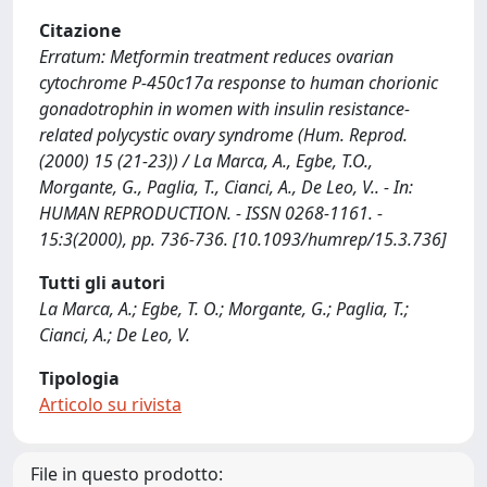
Citazione
Erratum: Metformin treatment reduces ovarian
cytochrome P-450c17α response to human chorionic
gonadotrophin in women with insulin resistance-
related polycystic ovary syndrome (Hum. Reprod.
(2000) 15 (21-23)) / La Marca, A., Egbe, T.O.,
Morgante, G., Paglia, T., Cianci, A., De Leo, V.. - In:
HUMAN REPRODUCTION. - ISSN 0268-1161. -
15:3(2000), pp. 736-736. [10.1093/humrep/15.3.736]
Tutti gli autori
La Marca, A.; Egbe, T. O.; Morgante, G.; Paglia, T.;
Cianci, A.; De Leo, V.
Tipologia
Articolo su rivista
File in questo prodotto: