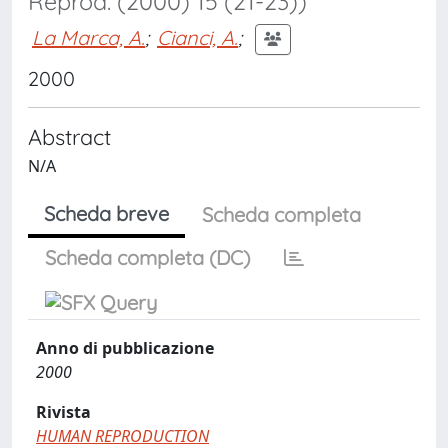
Reprod. (2000) 15 (21-23))
La Marca, A.
;
Cianci, A.
;
2000
Abstract
N/A
Scheda breve
Scheda completa
Scheda completa (DC)
Anno di pubblicazione
2000
Rivista
HUMAN REPRODUCTION