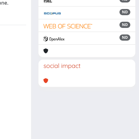
one.
ND
ND
ND
social impact