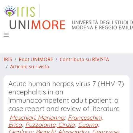
IRIS
Root UNIMORE
Contributo su RIVISTA
Articolo su rivista
Acute human herpes virus 7 (HHV-7)
encephalitis in an
immunocompetent adult patient: a
case report and review of literature
Meschiari, Marianna
;
Franceschini,
Erica
;
Puzzolante, Cinzia
;
Cuomo,
Gianluca
;
Bianchi, Alessandro
;
Genovese,