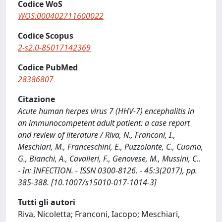
Codice WoS
WOS:000402711600022
Codice Scopus
2-s2.0-85017142369
Codice PubMed
28386807
Citazione
Acute human herpes virus 7 (HHV-7) encephalitis in
an immunocompetent adult patient: a case report
and review of literature / Riva, N., Franconi, I.,
Meschiari, M., Franceschini, E., Puzzolante, C., Cuomo,
G., Bianchi, A., Cavalleri, F., Genovese, M., Mussini, C..
- In: INFECTION. - ISSN 0300-8126. - 45:3(2017), pp.
385-388. [10.1007/s15010-017-1014-3]
Tutti gli autori
Riva, Nicoletta; Franconi, Iacopo; Meschiari,