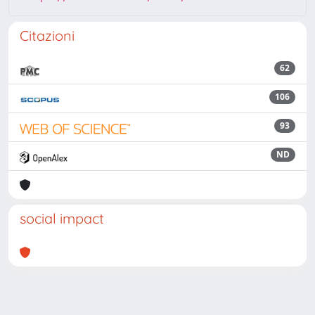
Citazioni
62
106
93
ND
social impact