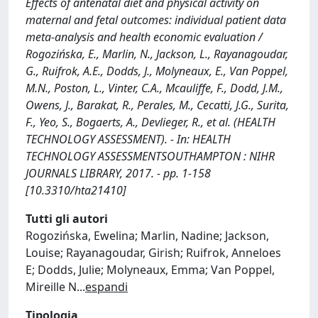
Effects of antenatal diet and physical activity on
maternal and fetal outcomes: individual patient data
meta-analysis and health economic evaluation /
Rogozińska, E., Marlin, N., Jackson, L., Rayanagoudar,
G., Ruifrok, A.E., Dodds, J., Molyneaux, E., Van Poppel,
M.N., Poston, L., Vinter, C.A., Mcauliffe, F., Dodd, J.M.,
Owens, J., Barakat, R., Perales, M., Cecatti, J.G., Surita,
F., Yeo, S., Bogaerts, A., Devlieger, R., et al. (HEALTH
TECHNOLOGY ASSESSMENT). - In: HEALTH
TECHNOLOGY ASSESSMENTSOUTHAMPTON : NIHR
JOURNALS LIBRARY, 2017. - pp. 1-158
[10.3310/hta21410]
Tutti gli autori
Rogozińska, Ewelina; Marlin, Nadine; Jackson,
Louise; Rayanagoudar, Girish; Ruifrok, Anneloes
E; Dodds, Julie; Molyneaux, Emma; Van Poppel,
Mireille N
...
espandi
Tipologia