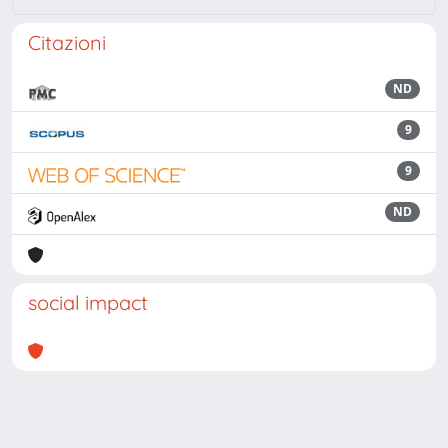
Citazioni
ND
9
9
ND
social impact