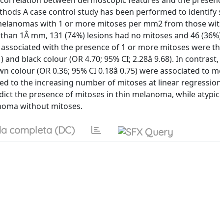
 correlation between dermoscopic features and the presen
hods A case control study has been performed to identify s
 melanomas with 1 or more mitoses per mm2 from those wi
 than 1Â mm, 131 (74%) lesions had no mitoses and 46 (36%)
 associated with the presence of 1 or more mitoses were t
) and black colour (OR 4.70; 95% CI; 2.28â 9.68). In contrast,
wn colour (OR 0.36; 95% CI 0.18â 0.75) were associated to
ed to the increasing number of mitoses at linear regression
dict the presence of mitoses in thin melanoma, while atypi
noma without mitoses.
a completa (DC)