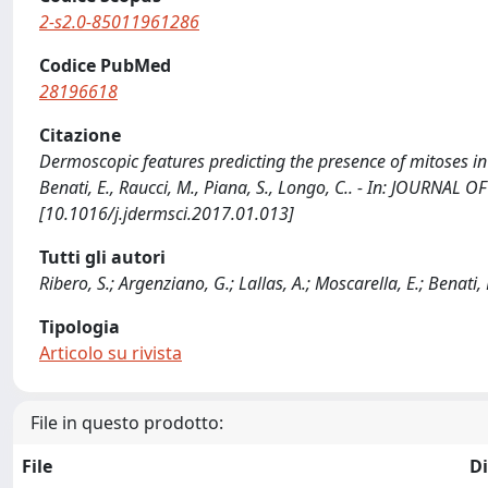
2-s2.0-85011961286
Codice PubMed
28196618
Citazione
Dermoscopic features predicting the presence of mitoses in t
Benati, E., Raucci, M., Piana, S., Longo, C.. - In: JOURNA
[10.1016/j.jdermsci.2017.01.013]
Tutti gli autori
Ribero, S.; Argenziano, G.; Lallas, A.; Moscarella, E.; Benati, 
Tipologia
Articolo su rivista
File in questo prodotto:
File
D