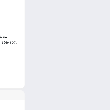
, E.,
. 158-161.