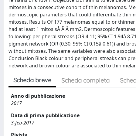
remains unknown. Objective Our aim is to evaluate the
mitoses in a consecutive cohort of thin melanomas. Met
dermoscopic parameters that could differentiate thin
mitoses. Results Of 177 melanomas equal to or thinner
had at least 1 mitosisÂ Ã Â mm2. Dermoscopic features
following: peripheral streaks (OR 4.11; 95% CI 1.94â 8.71
pigment network (OR (0.30; 95% CI 0.15â 0.61)) and bro
without mitoses. The same variables were also associat
Conclusion Black colour and peripheral streaks can pre
network and brown colour are associated to thin mela
Scheda breve
Scheda completa
Sched
Anno di pubblicazione
2017
Data di prima pubblicazione
3-feb-2017
Rivista