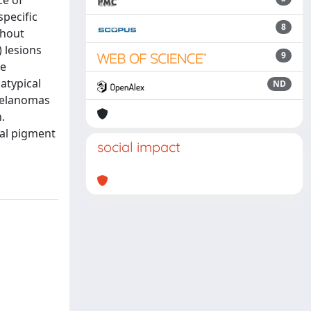
ce of
pecific
8
thout
 lesions
9
he
 atypical
ND
 melanomas
.
cal pigment
social impact