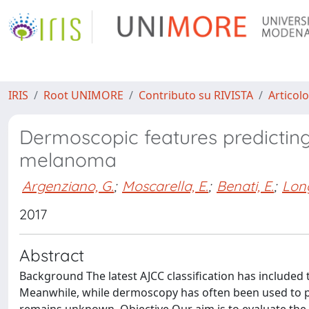
IRIS
Root UNIMORE
Contributo su RIVISTA
Articolo
Dermoscopic features predicting
melanoma
Argenziano, G.
;
Moscarella, E.
;
Benati, E.
;
Long
2017
Abstract
Background The latest AJCC classification has included
Meanwhile, while dermoscopy has often been used to pr