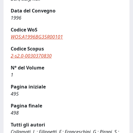
Data del Convegno
1996
Codice WoS
WOS:A1996BG35R00101
Codice Scopus
2-s2.0-0030370830
N° del Volume
1
Pagina iniziale
495
Pagina finale
498
Tutti gli autori
Collamati, L.; Filippetti, F.; Franceschini, G.; Pirani, S.;