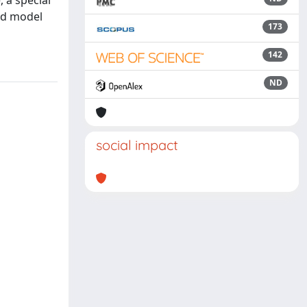
 a special
ed model
173
142
ND
social impact