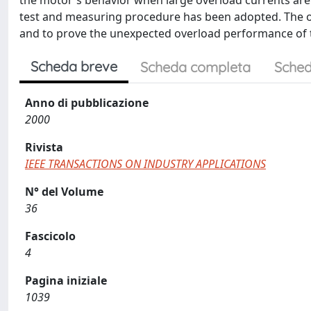
the motor's behavior when large overload currents are 
test and measuring procedure has been adopted. The ob
and to prove the unexpected overload performance of t
Scheda breve
Scheda completa
Sched
Anno di pubblicazione
2000
Rivista
IEEE TRANSACTIONS ON INDUSTRY APPLICATIONS
N° del Volume
36
Fascicolo
4
Pagina iniziale
1039