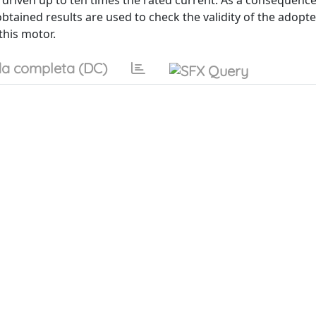
driven up to ten times the rated current. As a consequence,
tained results are used to check the validity of the adopt
his motor.
a completa (DC)