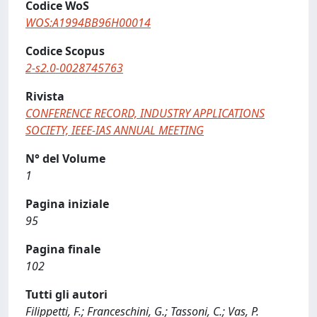
Codice WoS
WOS:A1994BB96H00014
Codice Scopus
2-s2.0-0028745763
Rivista
CONFERENCE RECORD, INDUSTRY APPLICATIONS
SOCIETY, IEEE-IAS ANNUAL MEETING
N° del Volume
1
Pagina iniziale
95
Pagina finale
102
Tutti gli autori
Filippetti, F.; Franceschini, G.; Tassoni, C.; Vas, P.