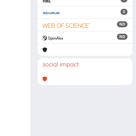
0
ND
ND
social impact