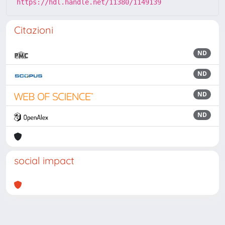
https://hdl.handle.net/11380/1149139
Citazioni
ND
ND
ND
ND
social impact