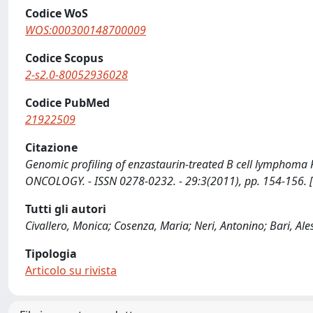
Codice WoS
WOS:000300148700009
Codice Scopus
2-s2.0-80052936028
Codice PubMed
21922509
Citazione
Genomic profiling of enzastaurin-treated B cell lymphoma RL 
ONCOLOGY. - ISSN 0278-0232. - 29:3(2011), pp. 154-156. 
Tutti gli autori
Civallero, Monica; Cosenza, Maria; Neri, Antonino; Bari, Ale
Tipologia
Articolo su rivista