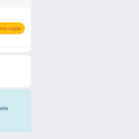
una copia
elle