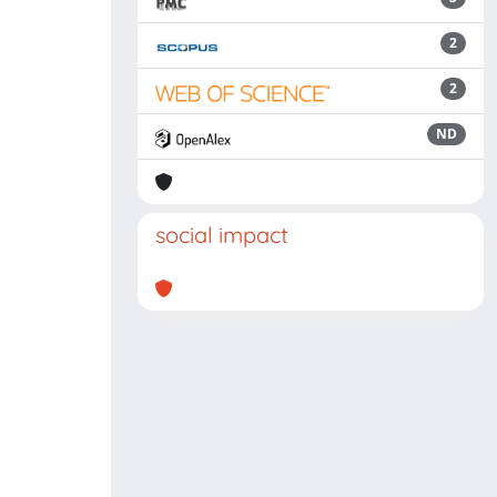
2
2
ND
social impact