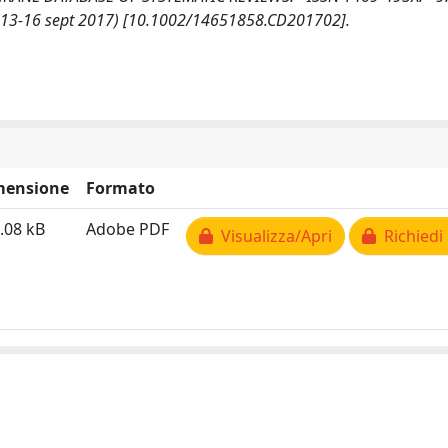
a 13-16 sept 2017) [10.1002/14651858.CD201702].
mensione
Formato
.08 kB
Adobe PDF
Visualizza/Apri
Richiedi