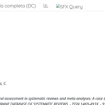
a completa (DC)
s, C.
 and assessment in systematic reviews and meta-analyses: A case s
- In: COCHRANE DATABASE OF SYSTEMATIC REVIEWS. - ISSN 1469-493X. - 