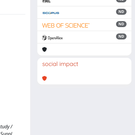
ND
ND
ND
social impact
tudy /
9:Suppl