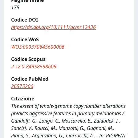
Pagina finale
175
Codice DOI
https://dx.doi.org/10.1111/pcmr.12436
Codice WoS
WOS:000370645600006
Codice Scopus
2-s2.0-84958598609
Codice PubMed
26575206
Citazione
The extent of whole-genome copy number alterations
predicts aggressive features in primary melanomas /
Gandolfi, G., Longo, C., Moscarella, E., Zalaudek, I.,
Sancisi, V., Raucci, M., Manzotti, G., Gugnoni, M.,
Piana, S., Argenziano, G., Ciarrocchi, A.. - In: PIGMENT