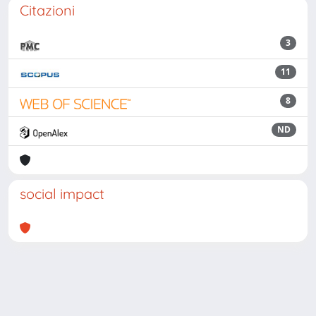
Citazioni
3
11
8
ND
social impact