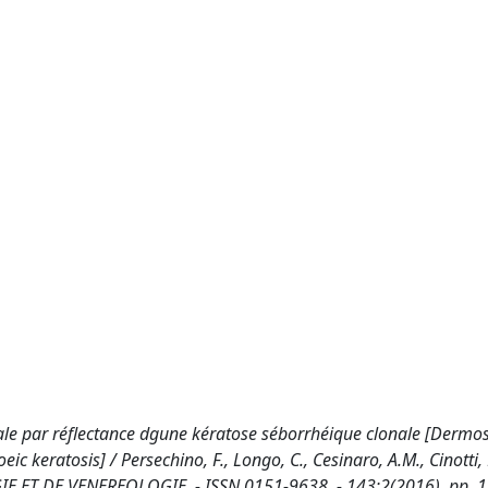
ale par réflectance dgune kératose séborrhéique clonale [Dermo
c keratosis] / Persechino, F., Longo, C., Cesinaro, A.M., Cinotti, 
OGIE ET DE VENEREOLOGIE. - ISSN 0151-9638. - 143:2(2016), pp. 