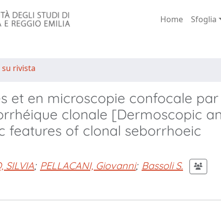
Home
Sfoglia
 su rivista
s et en microscopie confocale par
orrhéique clonale [Dermoscopic a
c features of clonal seborrhoeic
 SILVIA
;
PELLACANI, Giovanni
;
Bassoli S.