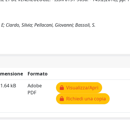
E; Ciardo, Silvia; Pellacani, Giovanni; Bassoli, S.
imensione
Formato
1.64 kB
Adobe
Visualizza/Apri
PDF
Richiedi una copia