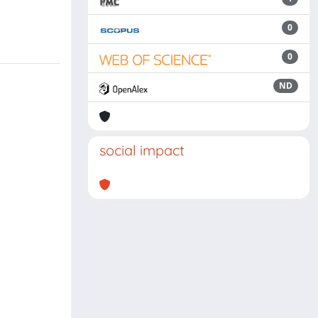
0
0
ND
social impact