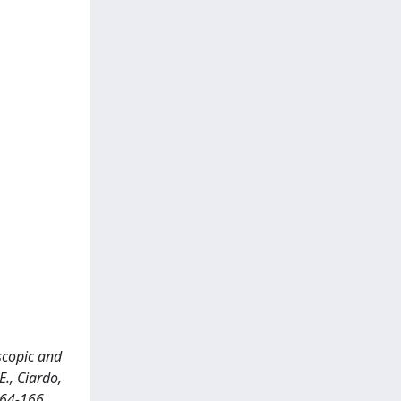
scopic and
E., Ciardo,
164-166.