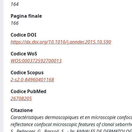
164
Pagina finale
166
Codice DOI
https://dx.doi.org/10.1016/j.annder.2015.10.590
Codice WoS
WOS:000372592700013
Codice Scopus
2-s2.0-84960401168
Codice PubMed
26708205
Citazione
Caractéristiques dermoscopiques et en microscopie confoc
reflectance confocal microscopic features of clonal seborrhoei
S., Pellacani, G., Bassoli, S.. - In: ANNALES DE DERMATOL