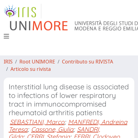
IRIS
Root UNIMORE
Contributo su RIVISTA
Articolo su rivista
Interstitial lung disease is associated
to infections of lower respiratory
tract in immunocompromised
rheumatoid arthritis patients
SEBASTIANI, Marco
;
MANFREDI, Andreina
Teresa
;
Cassone, Giulia
;
SANDRI,
Gilda
;
CERRI, Stefania
;
FERRI, Clodoveo