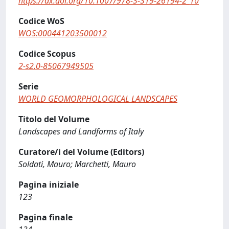
https://dx.doi.org/10.1007/978-3-319-26194-2_10
Codice WoS
WOS:000441203500012
Codice Scopus
2-s2.0-85067949505
Serie
WORLD GEOMORPHOLOGICAL LANDSCAPES
Titolo del Volume
Landscapes and Landforms of Italy
Curatore/i del Volume (Editors)
Soldati, Mauro; Marchetti, Mauro
Pagina iniziale
123
Pagina finale