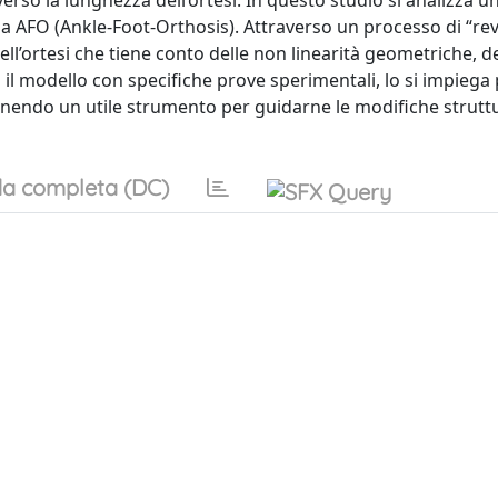
rso la lunghezza dell’ortesi. In questo studio si analizza u
ia AFO (Ankle-Foot-Orthosis). Attraverso un processo di “re
l’ortesi che tiene conto delle non linearità geometriche, d
 il modello con specifiche prove sperimentali, lo si impiega
ttenendo un utile strumento per guidarne le modifiche struttu
a completa (DC)