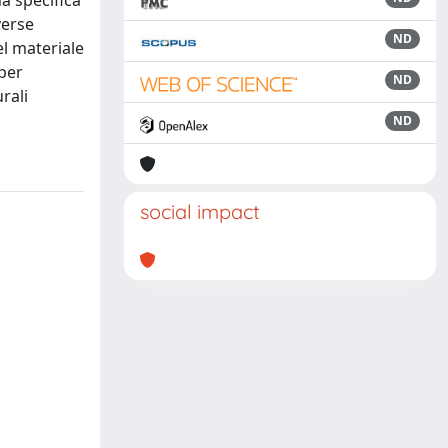
na specifica
verse
ND
el materiale
 per
ND
rali
ND
social impact