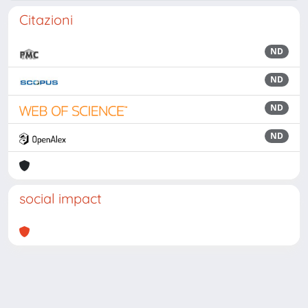
Citazioni
ND
ND
ND
ND
social impact