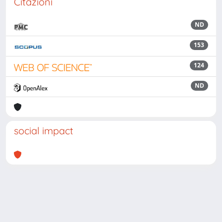
Citazioni
ND
153
124
ND
social impact