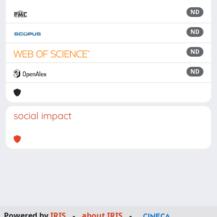
ND
ND
ND
ND
social impact
Powered by
IRIS
-
about IRIS
-