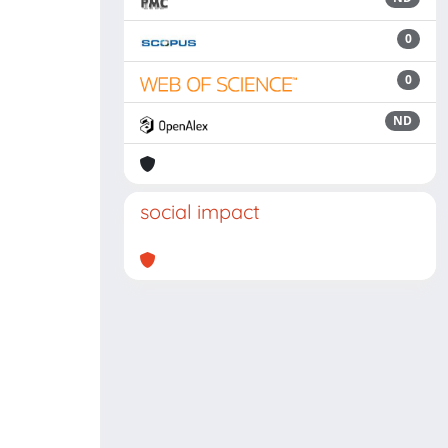
0
0
ND
social impact