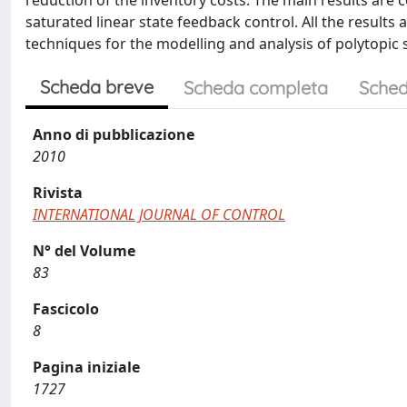
reduction of the inventory costs. The main results are c
saturated linear state feedback control. All the result
techniques for the modelling and analysis of polytopic
Scheda breve
Scheda completa
Sched
Anno di pubblicazione
2010
Rivista
INTERNATIONAL JOURNAL OF CONTROL
N° del Volume
83
Fascicolo
8
Pagina iniziale
1727