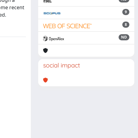
rough a
some recent
9
ed.
8
ND
social impact