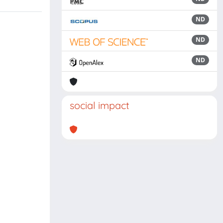
ND
ND
ND
social impact