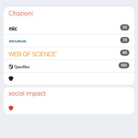
Citazioni
50
78
69
ND
social impact