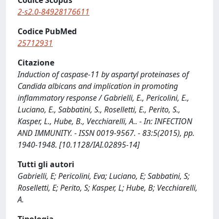
Codice Scopus
2-s2.0-84928176611
Codice PubMed
25712931
Citazione
Induction of caspase-11 by aspartyl proteinases of
Candida albicans and implication in promoting
inflammatory response / Gabrielli, E., Pericolini, E.,
Luciano, E., Sabbatini, S., Roselletti, E., Perito, S.,
Kasper, L., Hube, B., Vecchiarelli, A.. - In: INFECTION
AND IMMUNITY. - ISSN 0019-9567. - 83:5(2015), pp.
1940-1948. [10.1128/IAI.02895-14]
Tutti gli autori
Gabrielli, E; Pericolini, Eva; Luciano, E; Sabbatini, S;
Roselletti, E; Perito, S; Kasper, L; Hube, B; Vecchiarelli,
A.