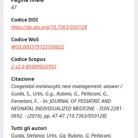
Pagina finale
47
Codice DOI
https://dx.doi.org/10.7363/050128
Codice WoS
WOS:000379722500022
Codice Scopus
2-s2.0-85009926992
Citazione
Congenital melanocytic nevi management: answer /
Guida, S., Urtis, G.g., Rubino, G., Pellacani, G.,
Farnetani, F.. - In: JOURNAL OF PEDIATRIC AND
NEONATAL INDIVIDUALIZED MEDICINE. - ISSN 2281-
0692. - (2016), pp. 47-47. [10.7363/050128]
Tutti gli autori
Guida, Stefania; Urtis, Gg; Rubino, G; Pellacani,