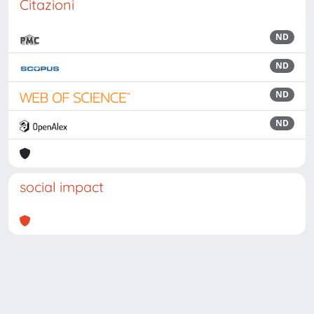
Citazioni
ND
ND
ND
ND
social impact