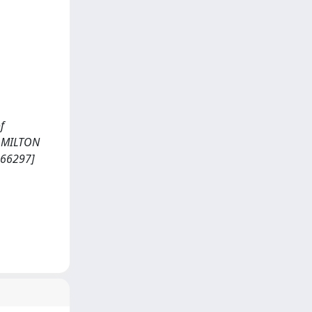
f
Q, MILTON
666297]