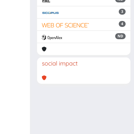
3
4
ND
social impact