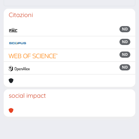
Citazioni
ND
ND
ND
ND
social impact