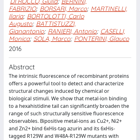
DI ROCCO, Giulia
;
BERNINI,
FABRIZIO
;
BORSARI, Marco
;
MARTINELLI,
Ilaria
;
BORTOLOTTI, Carlo
Augusto
;
BATTISTUZZI,
Gianantonio
;
RANIERI, Antonio
;
CASELLI,
Monica
;
SOLA, Marco
;
PONTERINI, Glauco
2016
Abstract
The intrinsic fluorescence of recombinant proteins
offers a powerful tool to detect and characterize
structural changes induced by chemical or
biological stimuli. We show that metal-ion binding
to a hexahistidine tail can significantly broaden the
range of such structurally sensitive fluorescence
observables. Bipositive metal-ions as Cu2+, Ni2+
and Zn2+ bind 6xHis-tag azurin and its 6xHis-
tagged R129W and W48A-R129W mutants with