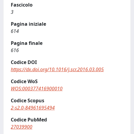
Fascicolo
3
Pagina iniziale
614
Pagina finale
616
Codice DOI
https://dx.doi.org/10.1016/j.scr.2016.03.005
Codice WoS
WOS:000377416900010
Codice Scopus
2-s2.0-84961695494
Codice PubMed
27039900