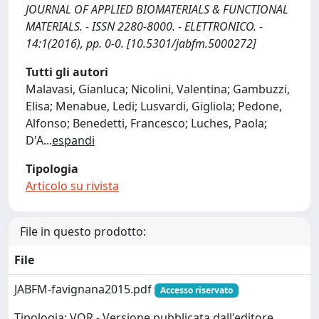
JOURNAL OF APPLIED BIOMATERIALS & FUNCTIONAL
MATERIALS. - ISSN 2280-8000. - ELETTRONICO. -
14:1(2016), pp. 0-0. [10.5301/jabfm.5000272]
Tutti gli autori
Malavasi, Gianluca; Nicolini, Valentina; Gambuzzi,
Elisa; Menabue, Ledi; Lusvardi, Gigliola; Pedone,
Alfonso; Benedetti, Francesco; Luches, Paola;
D'A
...
espandi
Tipologia
Articolo su rivista
File in questo prodotto:
File
JABFM-favignana2015.pdf
Accesso riservato
Tipologia: VOR - Versione pubblicata dall'editore