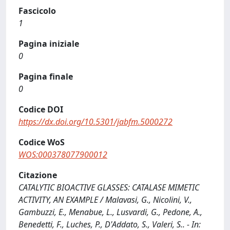
Fascicolo
1
Pagina iniziale
0
Pagina finale
0
Codice DOI
https://dx.doi.org/10.5301/jabfm.5000272
Codice WoS
WOS:000378077900012
Citazione
CATALYTIC BIOACTIVE GLASSES: CATALASE MIMETIC
ACTIVITY, AN EXAMPLE / Malavasi, G., Nicolini, V.,
Gambuzzi, E., Menabue, L., Lusvardi, G., Pedone, A.,
Benedetti, F., Luches, P., D'Addato, S., Valeri, S.. - In: