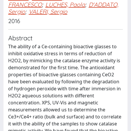
FRANCESCO
;
LUCHES, Paola
;
D'ADDATO,
Sergio
;
VALERI, Sergio
2016
Abstract
The ability of a Ce-containing bioactive glasses to
inhibit oxidative stress in terms of reduction of
H2O2, by mimicking the catalase enzyme activity is
demonstrated for the first time. The antioxidant
properties of bioactive glasses containing CeO2
have been evaluated by following the degradation
of hydrogen peroxide with time after immersion in
H2O2 aqueous solutions with different
concentration. XPS, UV-Vis and magnetic
measurements allowed us to determine the
Ce3+/Ce4+ ratio (bulk and surface) and to correlate
it with the ability of the samples to show catalase
mimetic activity. We have found that the bioactive