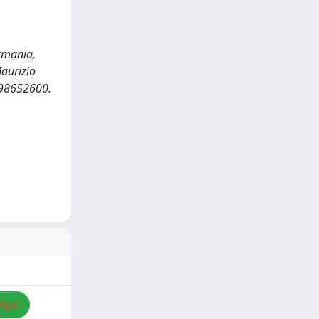
ermania,
Maurizio
898652600.
Apri