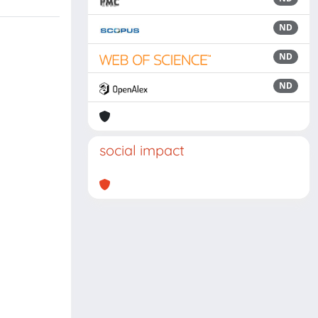
ND
ND
ND
social impact