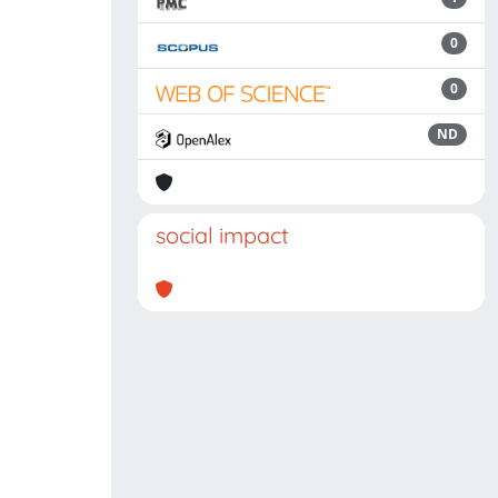
0
0
ND
social impact