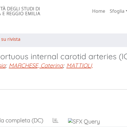
Home
Sfoglia
 su rivista
tortuous internal carotid arteries (I
sia
;
MARCHESE, Caterina
;
MATTIOLI,
a completa (DC)