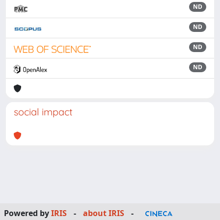
ND
ND
ND
ND
social impact
Powered by
IRIS
-
about IRIS
-