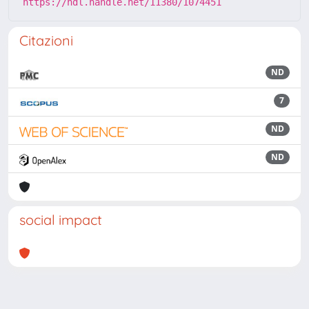
https://hdl.handle.net/11380/1074451
Citazioni
ND
7
ND
ND
social impact