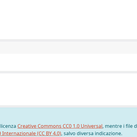
 licenza
Creative Commons CC0 1.0 Universal
, mentre i file d
0 Internazionale (CC BY 4.0)
, salvo diversa indicazione.