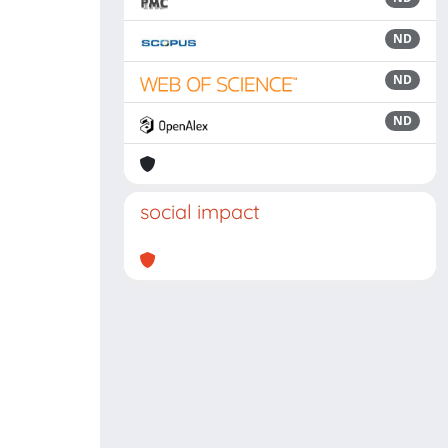
ND
ND
ND
social impact