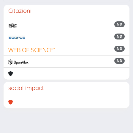
Citazioni
ND
ND
ND
ND
social impact