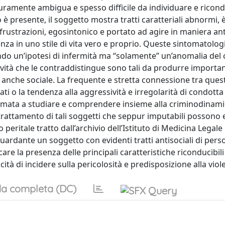
uramente ambigua e spesso difficile da individuare e ricon
 è presente, il soggetto mostra tratti caratteriali abnormi, 
e frustrazioni, egosintonico e portato ad agire in maniera ant
za in uno stile di vita vero e proprio. Queste sintomatolog
o un’ipotesi di infermità ma “solamente” un’anomalia del 
ività che le contraddistingue sono tali da produrre importan
 anche sociale. La frequente e stretta connessione tra ques
ti o la tendenza alla aggressività e irregolarità di condotta 
hiamata a studiare e comprendere insieme alla criminodinami
trattamento di tali soggetti che seppur imputabili possono 
o peritale tratto dall’archivio dell’Istituto di Medicina Legale
uardante un soggetto con evidenti tratti antisociali di pers
are la presenza delle principali caratteristiche riconducibil
tà di incidere sulla pericolosità e predisposizione alla viol
a completa (DC)