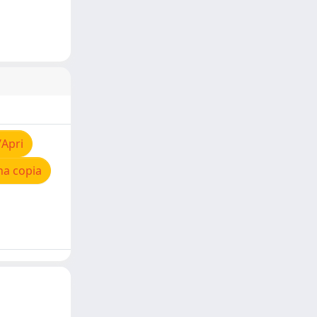
/Apri
na copia