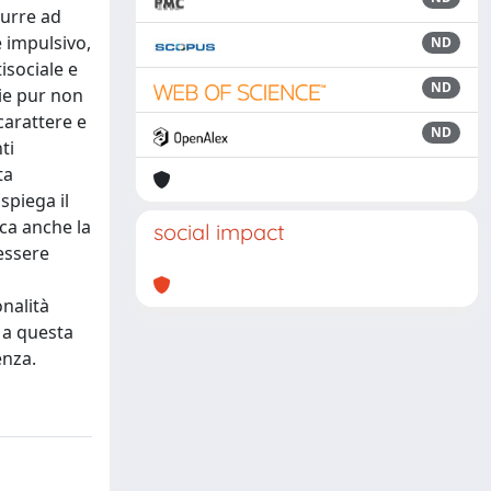
durre ad
è impulsivo,
ND
isociale e
ND
ie pur non
carattere e
ND
ti
ta
spiega il
ca anche la
social impact
essere
onalità
i a questa
enza.